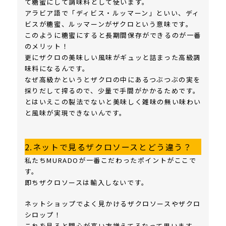
て糖蜜にして調味料として使います。
アラビア語で「ディビス・ルッマーン」といい、ディ
ビスが糖蜜、ルッマーンがザクロという意味です。
このように糖蜜にすると長期間保存ができるのが一番
のメリット！
更にザクロの美味しい風味がギュッと詰まった高級調
味料になるんです。
なぜ高級かというとザクロの中にあるつぶつぶの実を
採りだして搾るので、少量で手間がかかるためです。
とはいえこの製法でないと美味しく雑味の無い味わい
と風味が実現できないんです。
2.
ネットで見るザクロソースとどう違う？
私たちMURADOが一番こだわったポイントがここで
す。
即ちザクロソースは輸入しないです。
ネットショップでよく見かけるザクロソースやザクロ
シロップ！
これを見ると関心が高い方増えてるなって思います。