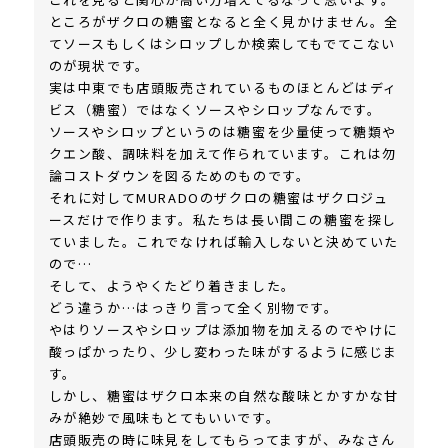
ところがザクロの糖蜜となると全く見かけません。全
てソースもしくはシロップしか検索してもでてこない
のが現状です。
実は中東でも店頭販売されているものほとんどはディ
ビス（糖蜜）ではなくソースやシロップなんです。
ソースやシロップというのは糖蜜を少量使って糖類や
クエン酸、調味料を加えて作られています。これは勿
論コストダウンを図るためのものです。
それに対してMURADOのザクロの糖蜜はザクロジュ
ースだけで作ります。私たちは長い間この糖蜜を探し
ていました。これでなければ輸入しないと決めていた
ので…
そして、ようやくたどり着きました。
どう違うか…はっきり言って全く別物です。
やはりソースやシロップは添加物を加えるのでやけに
酸っぱかったり、少し変わった味がするように感じま
す。
しかし、糖蜜はザクロ本来の自然な酸味とかすかな甘
みが絶妙で風味もとてもいいです。
店頭販売の時に味見をしてもらってますが、みなさん