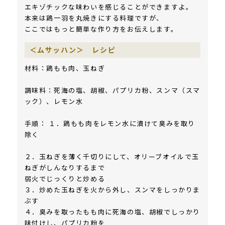
エキゾチックな味わいを感じることができますよ。
本来は鶏一羽を丸焼きにする料理ですが、
ここではもっと簡単な作り方をお伝えします。
＜ムサッハン＞ レシピ
材料：鶏もも肉、玉ねぎ
調味料：死海の塩、胡椒、パプリカ粉、スンマ（スマ
ック）、レモン水
手順： １．鶏もも肉をレモン水に漬けて臭みを取り
除く
２．玉ねぎを薄く千切りにして、オリーブオイルで玉
ねぎがしんなりするまで
弱火でじっくりと炒める
３．炒めた玉ねぎを火から外し、スンマをしっかりま
ぶす
４．臭みを取ったもも肉に死海の塩、胡椒でしっかり
味付けし、パプリカ粉を