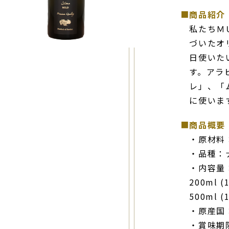
■
商品紹介
私たちＭ
づいたオ
日使いた
す。アラ
レ」、「
に使いま
■
商品概要
・原材料
・品種：
・内容量：
200ml 
500ml 
・原産国
・賞味期