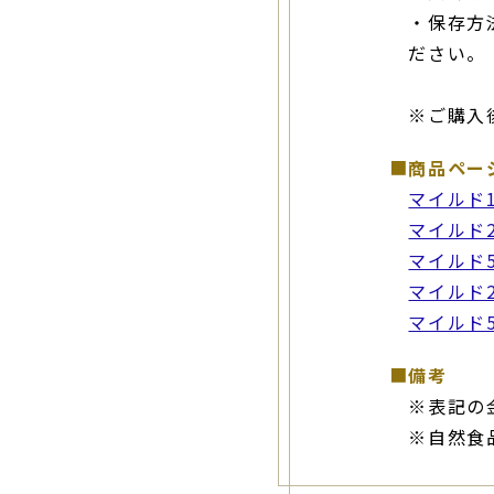
・保存方
ださい。
※ご購入
■
商品ペー
マイルド10
マイルド20
マイルド50
マイルド20
マイルド50
■
備考
※表記の
※自然食