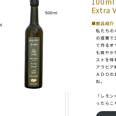
100ml 
Extra V
■
商品紹介
私たちの
の提案で
て作るオ
も爽やか
ストを味
アラビア
ＡＤＯの
ね。
「レモン
ったらこ